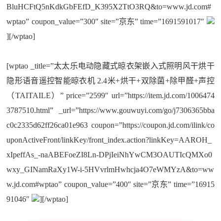
BluHCFtQ5nKdkGbFEfD_K395X2TtO3RQ&to=www.jd.com#
wptao” coupon_value=”300″ site=”京东” time=”1691591017″
][/wptao]
[wptao _title=”太太乐电动隐藏式晾衣架嵌入式照明风干烘干
隐形语音遥控智能晾衣机 2.4米+烘干+双除菌+除甲醛+声控
（TAITAILE）” price=”2599″ url=”https://item.jd.com/1006474
3787510.html” _url=”https://www.gouwuyi.com/go/j7306365bba
c0c2335d62ff26ca01e963 coupon=”https://coupon.jd.com/ilink/co
uponActiveFront/linkKey/front_index.action?linkKey=AAROH_
xIpeffAs_-naABEFoeZI8Ln-DPjIeiNhYwCM3OAUTIcQMXo0
wxy_GINamRaXy1W-i-5HVvrlmHwhcja4O7eWMYzA&to=ww
w.jd.com#wptao” coupon_value=”400″ site=”京东” time=”16915
91046″
][/wptao]