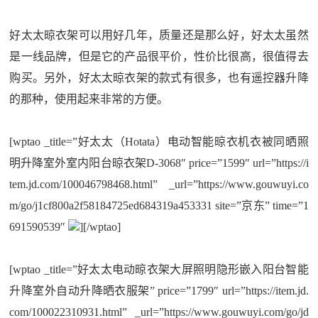
好太太晾衣架可以用好几年，质量还是那么好，好太太虽然
是一线品牌，但是它的产品很平价，性价比很高，很值得去
购买。另外，好太太晾衣架的款式有很多，也有遥控器升降
的那种，使用起来非常的方便。
[wptao _title=”好太太（Hotata）电动智能晾衣机衣被同晒照
明升降室外室内阳台晾衣架D-3068″ price=”1599″ url=”https://i
tem.jd.com/100046798468.html” _url=”https://www.gouwuyi.co
m/go/j1cf800a2f58184725ed684319a453331 site=”京东” time=”1
691590539″
][/wptao]
[wptao _title=”好太太电动晾衣架大屏照明隐形嵌入阳台智能
升降室外自动升降晒衣服架” price=”1799″ url=”https://item.jd.
com/100022310931.html” _url=”https://www.gouwuyi.com/go/jd