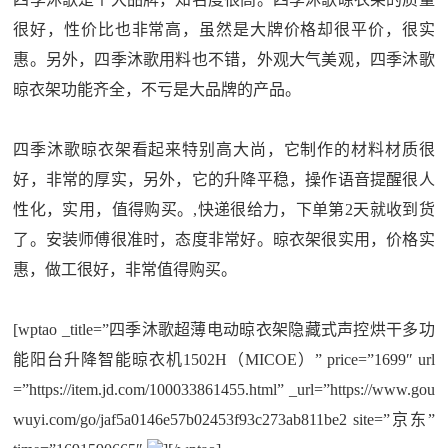
很好，性价比也非常高，虽然是大牌价格却很平价，很实
惠。另外，四季沐歌用料也不错，外观大气美观，四季沐歌
晾衣架功能齐全，不亏是大品牌的产品。
四季沐歌晾衣架看起来特别高大尚，它制作的材料材质很
好，非常的厚实，另外，它的升降平稳，操作语音提醒很人
性化，实用，值得购买。,快递很给力，下单第2天就收到货
了。安装师傅很准时，态度非常好。晾衣架很实用，价格实
惠，做工很好，非常值得购买。
[wptao _title=”四季沐歌超薄电动晾衣架隐藏式声控烘干多功
能阳台升降智能晾衣机1502H（MICOE）” price=”1699″ url
=”https://item.jd.com/100033861455.html” _url=”https://www.gou
wuyi.com/go/jaf5a0146e57b02453f93c273ab811be2 site=”京东”