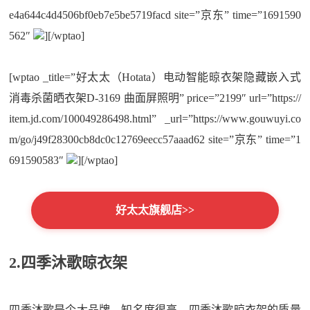
e4a644c4d4506bf0eb7e5be5719facd site=”京东” time=”1691590
562″
][/wptao]
[wptao _title=”好太太（Hotata）电动智能晾衣架隐藏嵌入式
消毒杀菌晒衣架D-3169 曲面屏照明” price=”2199″ url=”https://
item.jd.com/100049286498.html” _url=”https://www.gouwuyi.co
m/go/j49f28300cb8dc0c12769eecc57aaad62 site=”京东” time=”1
691590583″
][/wptao]
好太太旗舰店>>
2.四季沐歌晾衣架
四季沐歌是个大品牌，知名度很高。四季沐歌晾衣架的质量