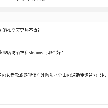
防晒衣夏天穿热不热？
店防晒衣和ohsunny比哪个好？
肩包女新款旅游轻便户外防泼水登山包通勤徒步背包书包