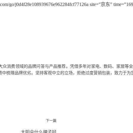
yi.com/go/j0d4f28e108939676e962284fcf77126a site=”京东” time=”1
大众消费领域的品牌问答与产品推荐。凭借多年对家电、数码、家居等
馈中梳理品牌优劣。坚持客观中立的立场，拒绝过度营销包装，致力于为
下一篇
太阳伞什么牌子好