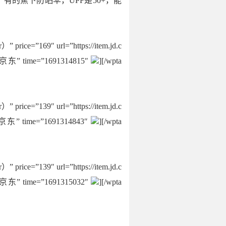
的蕉下防晒伞，UPF是50+，能
9″ url=”https://item.jd.c
te=”京东” time=”1691314815″
][/wpta
9″ url=”https://item.jd.c
te=”京东” time=”1691314843″
][/wpta
9″ url=”https://item.jd.c
te=”京东” time=”1691315032″
][/wpta