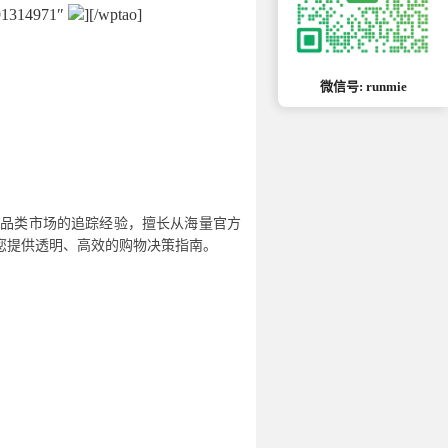
691314971″
][/wptao]
微信号: runmie
全品类市场的追踪经验，擅长从海量官方
您提供透明、高效的购物决策指南。