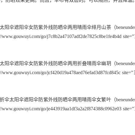
，防晒效果更高。而且，伞布有双层的。可以隔热，并且降温。有
太阳伞遮阳伞女防紫外线防晒伞两用晴雨伞绯月山茶（beneunder）” price=”16
s://www.gouwuyi.com/go/j7c8b2a47107adf2de7825c8be1fe4b4d si
太阳伞遮阳伞女防紫外线防晒伞两用折叠晴雨伞幽玥（beneunder）” price=”13
s://www.gouwuyi.com/go/jcf420d19a478aed76efad3d87fcd845c si
折伞太阳伞遮阳伞防紫外线防晒伞两用晴雨伞女繁叶（beneunder）” price=”13
s://www.gouwuyi.com/go/je443919aa1df3a2a2f874388c0962e03 si