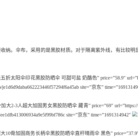
收纳。伞布，采用的是黑胶材质。对于隔离紫外线，有比较明显的
折太阳伞印花黑胶防晒伞 可甜可盐 奶酪色” price=”58.9″ url=”https://i
/go/je1d6d9daba662223446f57294f6a45ab site=”京东” time=”1691314
大2-3人超大加固男女黑胶防晒伞 藏青” price=”69″ url=”https://item.jd
a7ee1dfb413006934a9e5f99bf786c site=”京东” time=”1691314942″
大10骨加固商务长柄伞黑胶防晒伞直杆晴雨伞 黑色” price=”37.9″ url=”http