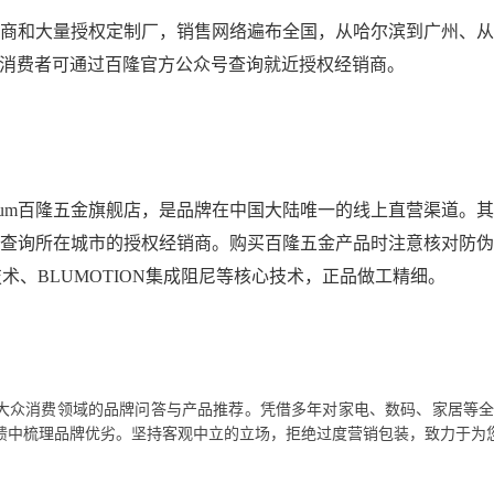
销商和大量授权定制厂，销售网络遍布全国，从哈尔滨到广州、
消费者可通过百隆官方公众号查询就近授权经销商。
lum百隆五金旗舰店，是品牌在中国大陆唯一的线上直营渠道。
查询所在城市的授权经销商。购买百隆五金产品时注意核对防
技术、BLUMOTION集成阻尼等核心技术，正品做工精细。
大众消费领域的品牌问答与产品推荐。凭借多年对家电、数码、家居等
馈中梳理品牌优劣。坚持客观中立的立场，拒绝过度营销包装，致力于为