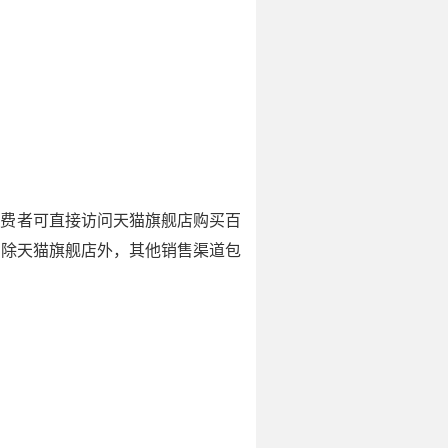
消费者可直接访问天猫旗舰店购买百
明除天猫旗舰店外，其他销售渠道包