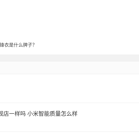
锋衣是什么牌子？
舰店一样吗 小米智能质量怎么样