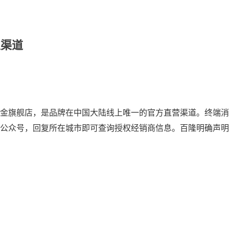
上渠道
隆五金旗舰店，是品牌在中国大陆线上唯一的官方直营渠道。终端
公众号，回复所在城市即可查询授权经销商信息。百隆明确声