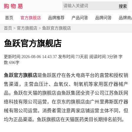
首页
官方旗舰店
品牌推荐
产品问答
品牌问答
品牌商
首页
>
官方旗舰店
> 鱼跃官方旗舰店
鱼跃官方旗舰店
更新时间:2026-08-06 14:43:37 发布时间:73天前 阅读时间:3分钟 字
数:696字
鱼跃官方旗舰店
是鱼跃医疗在各大电商平台的直营和授权销
售渠道，主营血压计、血氧仪、制氧机等家用医疗器械产
品。鱼跃在天猫的旗舰店由鱼跃集团全资子公司江苏鱼跃网
络科技有限公司运营，在京东的旗舰店由广州里弗斯医疗器
械有限公司运营。消费者需注意两家店铺运营主体不同，但
均为正品渠道。鱼跃旗舰店在天猫医药类目长期排名前列。