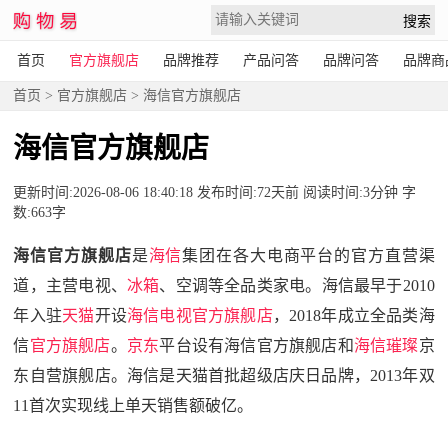
首页
官方旗舰店
品牌推荐
产品问答
品牌问答
品牌商
首页
>
官方旗舰店
> 海信官方旗舰店
海信官方旗舰店
更新时间:2026-08-06 18:40:18 发布时间:72天前 阅读时间:3分钟 字
数:663字
海信官方旗舰店
是
海信
集团在各大电商平台的官方直营渠
道，主营电视、
冰箱
、空调等全品类家电。海信最早于2010
年入驻
天猫
开设
海信电视官方旗舰店
，2018年成立全品类海
信
官方旗舰店
。
京东
平台设有海信官方旗舰店和
海信璀璨
京
东自营旗舰店。海信是天猫首批超级店庆日品牌，2013年双
11首次实现线上单天销售额破亿。