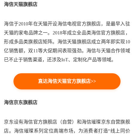
海信天猫旗舰店
海信于2010年在天猫开设海信电视官方旗舰店，是最早入驻
天猫的家电品牌之一。2018年成立全品类海信官方旗舰店，
形成多品类旗舰店矩阵。海信天猫旗舰店成立两年即实现10
亿销售额，双11等大促期间表现强劲。海信与天猫合作领域
已不止于销售渠道，还涉及IoT、定制化产品等领域。
直达海信天猫官方旗舰店>>
海信京东旗舰店
京东设有海信官方旗舰店（自营）和海信璀璨京东自营旗舰
店。海信璀璨系列定位高端市场，为消费者打造“线上同价