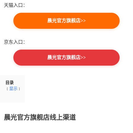
天猫入口：
晨光官方旗舰店>>
京东入口：
晨光官方旗舰店>>
目录
显示
晨光官方旗舰店线上渠道