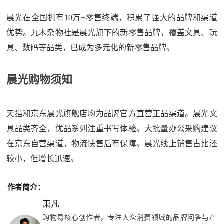
晨光在全国拥有10万+零售终端，积累了强大的品牌和渠道
优势。九木杂物社是晨光旗下的新零售品牌，覆盖文具、玩
具、数码等品类，已成为多元化的新零售品牌。
晨光购物须知
天猫和京东晨光旗舰店均为品牌官方直营正品渠道。晨光文
具品类齐全，优品系列注重书写体验。大批量办公采购建议
在京东自营渠道，物流快售后有保障。晨光线上销售占比还
较小，但增长迅速。
作者简介：
萧凡
购物易核心创作者，专注大众消费领域的品牌问答与产