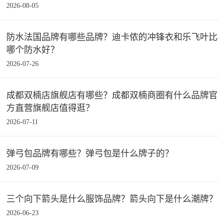
2026-08-05
防水法国品牌有哪些品牌？迪卡侬的冲锋衣和乐飞叶比
哪个防水好？
2026-07-26
成都双楠店旗舰店有哪些？成都双楠商圈有什么品牌官
方直营旗舰店值得逛？
2026-07-11
弹弓包品牌有哪些？弹弓包是什么牌子的？
2026-07-09
三个向下箭头是什么服饰品牌？箭头向下是什么潮牌？
2026-06-23