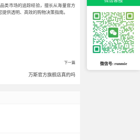
微信客服
全品类市场的追踪经验，擅长从海量官方
您提供透明、高效的购物决策指南。
下一篇
微信号: runmie
万斯官方旗舰店真的吗