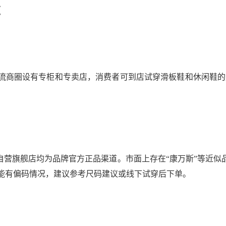
道
潮流商圈设有专柜和专卖店，消费者可到店试穿滑板鞋和休闲鞋
知
S自营旗舰店均为品牌官方正品渠道。市面上存在“康万斯”等近似品
可能有偏码情况，建议参考尺码建议或线下试穿后下单。