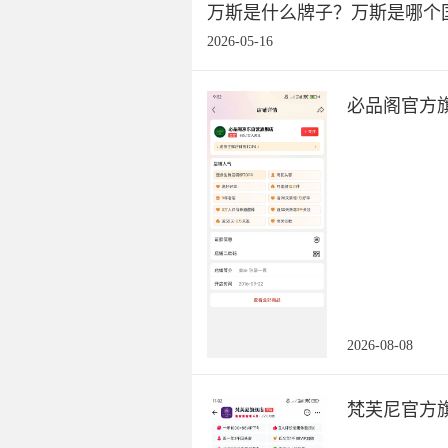
万斯是什么牌子？万斯是哪个
2026-05-16
必品阁官方
2026-08-08
梵芙尼官方