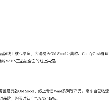
道
牌线上核心渠道。店铺覆盖Old Skool经典款、ComfyCus
选购VANS正品最全面的线上渠道。
盖经典款Old Skool、线上专售Ward系列等产品。京东自
似品牌，购买时认准“VANS”商标。