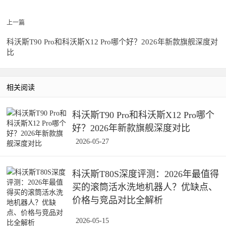
上一篇
科沃斯T90 Pro和科沃斯X12 Pro哪个好？2026年新款旗舰深度对
比
相关阅读
科沃斯T90 Pro和科沃斯X12 Pro哪个
好？2026年新款旗舰深度对比
2026-05-27
科沃斯T80S深度评测：2026年最值得
买的滚筒活水洗地机器人？优缺点、
价格与竞品对比全解析
2026-05-15