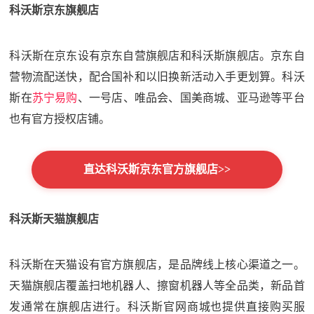
科沃斯京东旗舰店
科沃斯在京东设有京东自营旗舰店和科沃斯旗舰店。京东自
营物流配送快，配合国补和以旧换新活动入手更划算。科沃
斯在
苏宁易购
、一号店、唯品会、国美商城、亚马逊等平台
也有官方授权店铺。
直达科沃斯京东官方旗舰店>>
科沃斯天猫旗舰店
科沃斯在天猫设有官方旗舰店，是品牌线上核心渠道之一。
天猫旗舰店覆盖扫地机器人、擦窗机器人等全品类，新品首
发通常在旗舰店进行。科沃斯官网商城也提供直接购买服