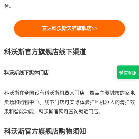
务。
直达科沃斯天猫旗舰店>>
科沃斯官方旗舰店线下渠道
科沃斯线下实体门店
微信客服
科沃斯在全国设有科沃斯机器人门店，覆盖主要城市的家电
卖场和购物中心。线下门店可实际体验扫地机器人的清扫效
果和智能功能，科沃斯官网可查询就近门店。
科沃斯官方旗舰店购物须知