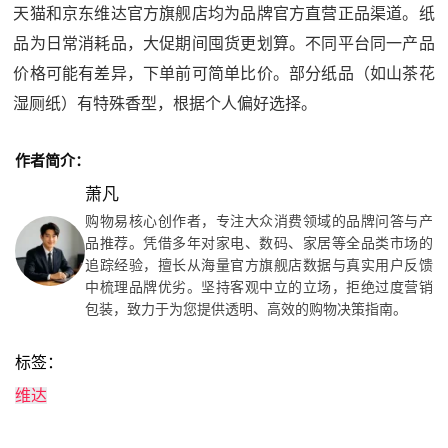
天猫和京东维达官方旗舰店均为品牌官方直营正品渠道。纸
品为日常消耗品，大促期间囤货更划算。不同平台同一产品
价格可能有差异，下单前可简单比价。部分纸品（如山茶花
湿厕纸）有特殊香型，根据个人偏好选择。
作者简介：
萧凡
购物易核心创作者，专注大众消费领域的品牌问答与产
品推荐。凭借多年对家电、数码、家居等全品类市场的
追踪经验，擅长从海量官方旗舰店数据与真实用户反馈
中梳理品牌优劣。坚持客观中立的立场，拒绝过度营销
包装，致力于为您提供透明、高效的购物决策指南。
标签：
维达