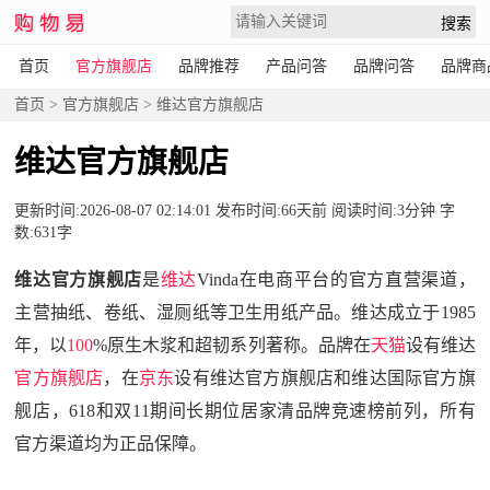
首页
官方旗舰店
品牌推荐
产品问答
品牌问答
品牌商
首页
>
官方旗舰店
> 维达官方旗舰店
维达官方旗舰店
更新时间:2026-08-07 02:14:01 发布时间:66天前 阅读时间:3分钟 字
数:631字
维达官方旗舰店
是
维达
Vinda在电商平台的官方直营渠道，
主营抽纸、卷纸、湿厕纸等卫生用纸产品。维达成立于1985
年，以
100
%原生木浆和超韧系列著称。品牌在
天猫
设有维达
官方旗舰店
，在
京东
设有维达官方旗舰店和维达国际官方旗
舰店，618和双11期间长期位居家清品牌竞速榜前列，所有
官方渠道均为正品保障。