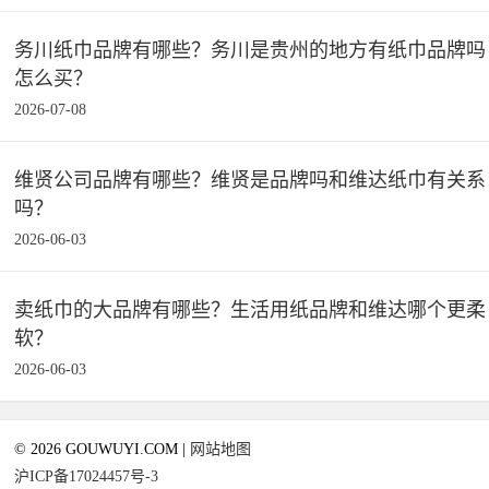
务川纸巾品牌有哪些？务川是贵州的地方有纸巾品牌吗
怎么买？
2026-07-08
维贤公司品牌有哪些？维贤是品牌吗和维达纸巾有关系
吗？
2026-06-03
卖纸巾的大品牌有哪些？生活用纸品牌和维达哪个更柔
软？
2026-06-03
© 2026 GOUWUYI.COM |
网站地图
沪ICP备17024457号-3