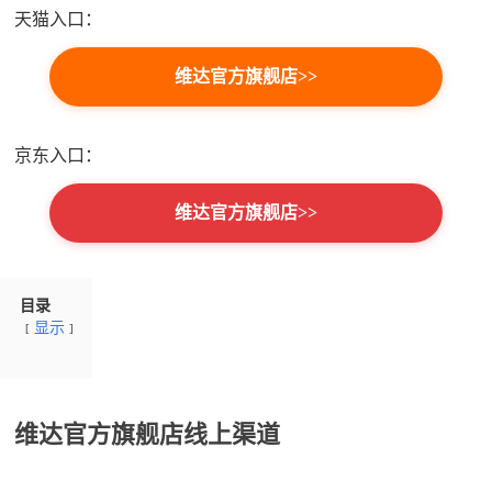
天猫入口：
维达官方旗舰店>>
京东入口：
维达官方旗舰店>>
目录
显示
维达官方旗舰店线上渠道