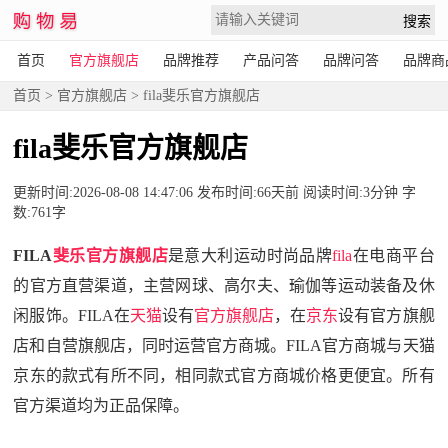
首页
官方旗舰店
品牌推荐
产品问答
品牌问答
品牌商
首页
>
官方旗舰店
> fila斐乐官方旗舰店
fila斐乐官方旗舰店
更新时间:2026-08-08 14:47:06 发布时间:66天前 阅读时间:3分钟 字
数:761字
FILA
斐乐官方旗舰店
是意大利运动时尚品牌
fila
在电商平台
的官方直营渠道，主营网球、高尔夫、瑜伽等运动装备及休
闲服饰。FILA在
天猫
设有
官方旗舰店
，在
京东
设有官方旗舰
店和自营旗舰店，同时运营官方商城。FILA官方商城与天猫
京东的款式有所不同，相同款式官方商城价格更便宜。所有
官方渠道均为正品保障。