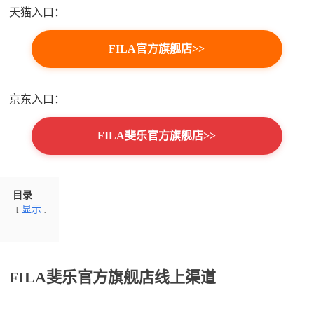
天猫入口：
FILA官方旗舰店>>
京东入口：
FILA斐乐官方旗舰店>>
目录
显示
FILA斐乐官方旗舰店线上渠道