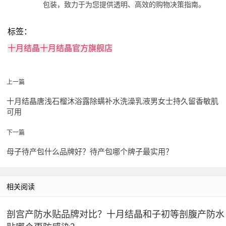
包装，致力于为您提供透明、高效的购物决策指南。
标签：
十月结晶
十月结晶官方旗舰店
上一篇
十月结晶唐浅石榴沐浴露除螨补水洗澡乳液男女士持久留香敏肌
可用
下一篇
母子待产包什么品牌好？待产包哪个牌子最实用？
相关阅读
剖宫产防水贴品牌对比？十月结晶和子初等剖腹产防水