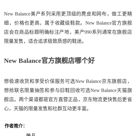
New Balance美产系列采用更顶级的麂皮和网布，做工更精
细，价格也更高，属于收藏级鞋款。New Balance官方旗舰
店会在商品标题明确标注产地，美产990系列通常在旗舰店
限量发售，适合追求极致质感的鞋迷。
New Balance官方旗舰店哪个好
想极速收货和享受价保服务可选New Balance京东旗舰店，
想抢联名限量抽签和参与旧鞋回收可选New Balance天猫旗
舰店。两个渠道都是官方直营正品，京东物流更快售后更省
心，天猫的限量发售和社群互动更丰富。
作者简介：