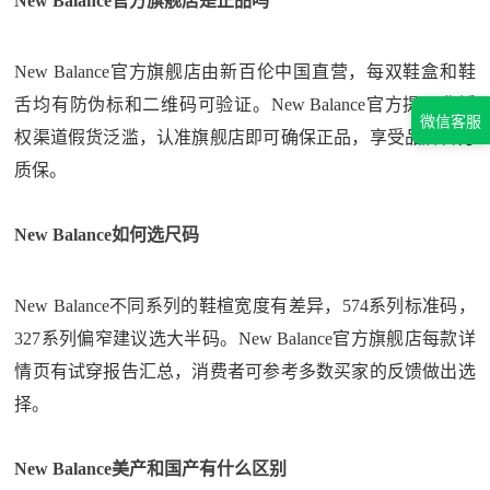
New Balance官方旗舰店是正品吗
New Balance官方旗舰店由新百伦中国直营，每双鞋盒和鞋
舌均有防伪标和二维码可验证。New Balance官方提示非授
微信客服
权渠道假货泛滥，认准旗舰店即可确保正品，享受品牌官方
质保。
New Balance如何选尺码
New Balance不同系列的鞋楦宽度有差异，574系列标准码，
327系列偏窄建议选大半码。New Balance官方旗舰店每款详
情页有试穿报告汇总，消费者可参考多数买家的反馈做出选
择。
New Balance美产和国产有什么区别