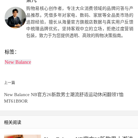
萧凡
购物易核心创作者，专注大众消费领域的品牌问答与产
品推荐。凭借多年对家电、数码、家居等全品类市场的
追踪经验，擅长从海量官方旗舰店数据与真实用户反馈
中梳理品牌优劣。坚持客观中立的立场，拒绝过度营销
包装，致力于为您提供透明、高效的购物决策指南。
标签：
New Balance
上一篇
New Balance NB官方26新款男士潮流舒适运动休闲翻领T恤
MT61B9OR
相关阅读