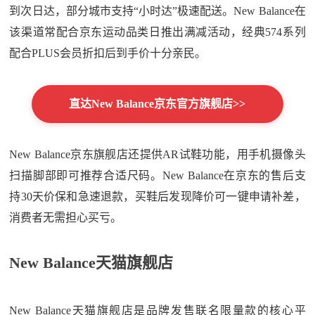
到次日达，部分城市支持“小时达”极速配送。New Balance在
该渠道常配合京东运动品类日推出满减活动，经典574系列
配合PLUS会员折扣后到手价十分亲民。
直达New Balance京东官方旗舰店>>
New Balance京东旗舰店还提供AR试鞋功能，用手机摄像头
扫描脚部即可推荐合适尺码。New Balance在京东的售后支
持30天价保和急速退款，买鞋后发现降价可一键申请补差，
消费者无需担心买亏。
New Balance天猫旗舰店
New Balance天猫旗舰店是品牌发售联名限量款的核心平