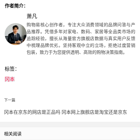
作者简介：
萧凡
购物易核心创作者，专注大众消费领域的品牌问答与产
品推荐。凭借多年对家电、数码、家居等全品类市场的
追踪经验，擅长从海量官方旗舰店数据与真实用户反馈
中梳理品牌优劣。坚持客观中立的立场，拒绝过度营销
包装，致力于为您提供透明、高效的购物决策指南。
标签：
冈本
下一篇
冈本在京东的网店是正品吗 冈本网上旗舰店是淘宝还是京东
相关阅读