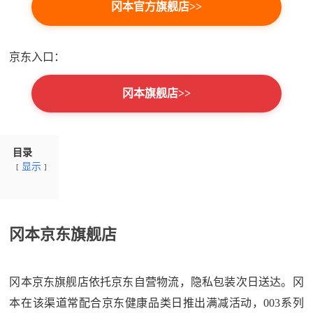
冈本官方旗舰店>>
京东入口：
冈本旗舰店>>
目录
显示
冈本京东旗舰店
冈本京东旗舰店依托京东自营物流，隐私包装次日送达。冈
本在该渠道常配合京东健康品类日推出满减活动，003系列