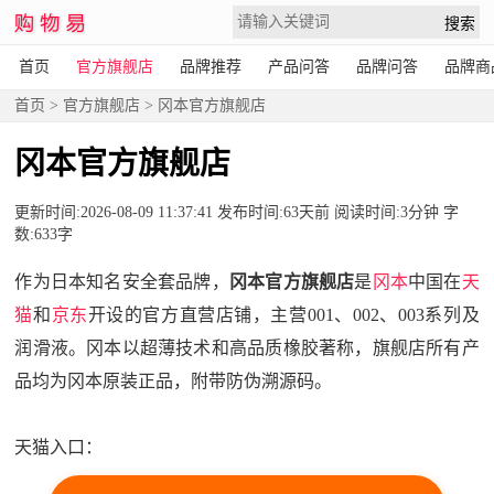
首页
官方旗舰店
品牌推荐
产品问答
品牌问答
品牌商
首页
>
官方旗舰店
> 冈本官方旗舰店
冈本官方旗舰店
更新时间:2026-08-09 11:37:41 发布时间:63天前 阅读时间:3分钟 字
数:633字
作为日本知名安全套品牌，
冈本官方旗舰店
是
冈本
中国在
天
猫
和
京东
开设的官方直营店铺，主营001、002、003系列及
润滑液。冈本以超薄技术和高品质橡胶著称，旗舰店所有产
品均为冈本原装正品，附带防伪溯源码。
天猫入口：