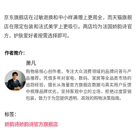
京东旗舰店在过敏退换和中小样满赠上更周全，而天猫旗舰
店在限定包装和法式美学上更吸引。两店均为法国娇韵诗官
方，护肤爱好者按需选择即可。
作者简介：
萧凡
购物易核心创作者，专注大众消费领域的品牌问答与产
品推荐。凭借多年对家电、数码、家居等全品类市场的
追踪经验，擅长从海量官方旗舰店数据与真实用户反馈
中梳理品牌优劣。坚持客观中立的立场，拒绝过度营销
包装，致力于为您提供透明、高效的购物决策指南。
标签：
娇韵诗
娇韵诗官方旗舰店