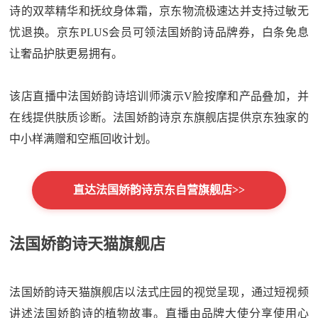
诗的双萃精华和抚纹身体霜，京东物流极速达并支持过敏无
忧退换。京东PLUS会员可领法国娇韵诗品牌券，白条免息
让奢品护肤更易拥有。
该店直播中法国娇韵诗培训师演示V脸按摩和产品叠加，并
在线提供肤质诊断。法国娇韵诗京东旗舰店提供京东独家的
中小样满赠和空瓶回收计划。
直达法国娇韵诗京东自营旗舰店>>
法国娇韵诗天猫旗舰店
法国娇韵诗天猫旗舰店以法式庄园的视觉呈现，通过短视频
讲述法国娇韵诗的植物故事。直播由品牌大使分享使用心