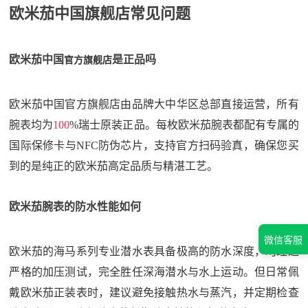
欧米茄中国旗舰店常见问题
欧米茄中国
是正品吗
官方旗舰店
欧米茄中国官方旗舰店由品牌大中华区总部直接运营，所有
腕表均为
100
%瑞士原装正品。每枚欧米茄腕表都配有专属的
国际保修卡与NFC防伪芯片，支持官方扫码验真，确保您买
到的是纯正的欧米茄高定品质与精湛工艺。
欧米茄腕表的防水性能如何
微信客服
欧米茄的海马系列专业潜水表具备极高的防水深度，均经过
严格的加压测试，完全胜任深海潜水与水上运动。但日常佩
戴欧米茄正装表时，建议避免接触热水与蒸汽，并定期检查