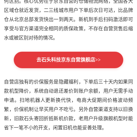
何区别。核心优势在于京东自营的仓储物流网络，全国各大
区域仓就近发货，二三线城市用户下单后次日可达，比品牌
仓从北京总部发货快出一到两天。新机到手后扫码激活即可
享受与官方渠道完全相同的质保政策，不存在自营货售后缩
水或被区别对待的情况。
去石头科技京东自营旗舰店>>
自营店独有的价保服务是隐藏福利，下单后三十天内如果同
款机型降价，系统自动退还差价到账户余额，用户无需手动
申请。扫地机器人更新换代快，电商大促期间价格波动频
繁，价保机制让早买用户不吃亏。另外自营渠道支持以旧换
新，旧款石头寄回折抵新机价款，老用户升级旗舰机型时能
省下一笔不小的开支，闲置旧机也能妥善处理。