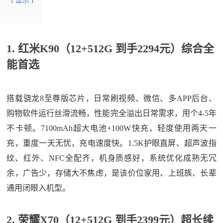
显示
1. 红米K90（12+512G 到手2294元）综合全
能首选
搭载骁龙8至尊版芯片，日常刷视频、微信、多APP后台、
购物软件运行丝滑流畅，性能完全溢出日常需求，用个4-5年
不卡顿。7100mAh超大电池+100W快充，轻度使用两天一
充，重度一天无忧，充电速度快。1.5K护眼直屏、超声波指
纹、红外、NFC全配齐，机身质感好，系统优化成熟无冗
余，广告少，存储大不焦虑，是该价位家用、上班族、长辈
通用闭眼入机型。
2. 荣耀X70（12+512G 到手2399元）超长续