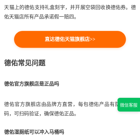
天猫上的德佑支持礼盒刻字，并开展空袋回收换德佑券。德
佑天猫店所有产品承诺假一赔四。
直达德佑天猫旗舰店>>
德佑常见问题
德佑官方旗舰店是正品吗
德佑官方旗舰店由品牌方直营，每包德佑产品有防伪追溯
微信客服
码，可扫码验证，确保德佑正品。
德佑湿厕纸可以冲入马桶吗