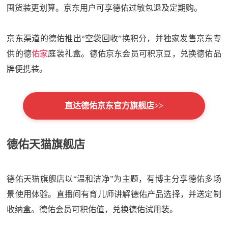
囤货装更划算。京东用户可享德佑过敏包退及定期购。
京东渠道的德佑推出“空袋回收”换积分，并独家发售京东专
供的德
佑家
庭装礼盒。德佑京东会员可积京豆，兑换德佑品
牌便携装。
直达德佑京东官方旗舰店>>
德佑天猫旗舰店
德佑天猫旗舰店以“温和洁净”为主题，有博主分享德佑多场
景使用体验。直播间有育儿师讲解德佑产品选择，并送定制
收纳盒。德佑会员可积佑值，兑换德佑试用装。