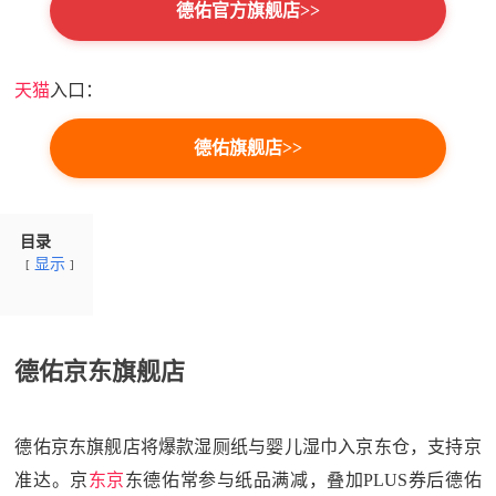
德佑官方旗舰店>>
天猫
入口：
德佑旗舰店>>
目录
显示
德佑京东旗舰店
德佑京东旗舰店将爆款湿厕纸与婴儿湿巾入京东仓，支持京
准达。京
东京
东德佑常参与纸品满减，叠加PLUS券后德佑