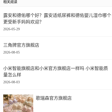
相关阅读
露安和德佑哪个好？露安适纸尿裤和德佑婴儿湿巾哪个
更受新手妈妈欢迎？
2026-05-29
三角牌官方旗舰店
2026-08-05
小米智能旗舰店和小米官方旗舰店一样吗 小米智能质
量怎么样
2026-08-03
歌瑞森官方旗舰店