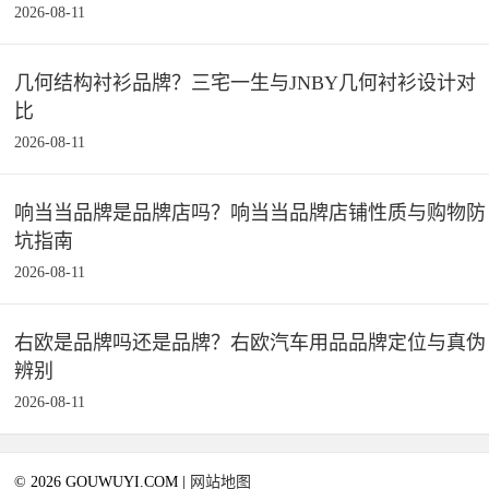
2026-08-11
几何结构衬衫品牌？三宅一生与JNBY几何衬衫设计对
比
2026-08-11
响当当品牌是品牌店吗？响当当品牌店铺性质与购物防
坑指南
2026-08-11
右欧是品牌吗还是品牌？右欧汽车用品品牌定位与真伪
辨别
2026-08-11
© 2026 GOUWUYI.COM |
网站地图