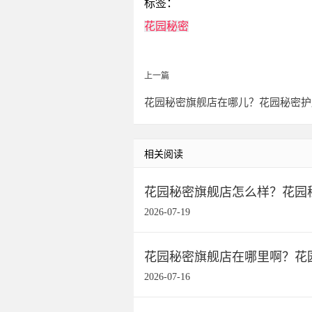
标签：
花园秘密
上一篇
花园秘密旗舰店在哪儿？花园秘密护
相关阅读
花园秘密旗舰店怎么样？花园
2026-07-19
花园秘密旗舰店在哪里啊？花
2026-07-16