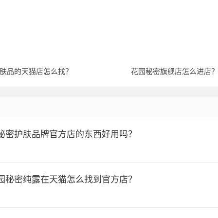
肤品的天猫店怎么找？
花园秘密旗舰店怎么进店
秘密护肤品牌官方店的东西好用吗？
园秘密纯露在天猫怎么找到官方店？