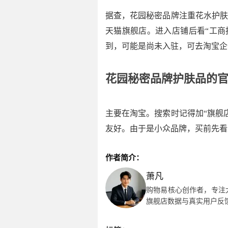
据查，花园秘密品牌注重花水护肤
天猫旗舰店。进入店铺后看“工商
到，可能是尚未入驻，可去淘宝企
花园秘密品牌护肤品的
主要在淘宝。搜索时记得加“旗舰
友好。由于是小众品牌，买前先看
作者简介：
萧凡
购物易核心创作者，专注
旗舰店数据与真实用户反