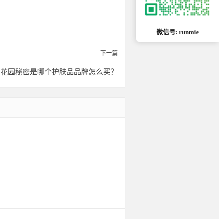
微信号: runmie
下一篇
？花园秘密是哪个护肤品品牌怎么买？