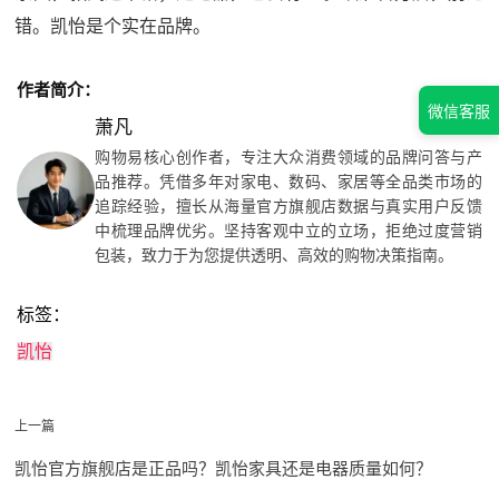
错。凯怡是个实在品牌。
作者简介：
微信客服
萧凡
购物易核心创作者，专注大众消费领域的品牌问答与产
品推荐。凭借多年对家电、数码、家居等全品类市场的
追踪经验，擅长从海量官方旗舰店数据与真实用户反馈
中梳理品牌优劣。坚持客观中立的立场，拒绝过度营销
包装，致力于为您提供透明、高效的购物决策指南。
标签：
凯怡
上一篇
凯怡官方旗舰店是正品吗？凯怡家具还是电器质量如何？