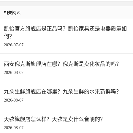
相关阅读
凯怡官方旗舰店是正品吗？凯怡家具还是电器质量如
何？
2026-07-07
西安倪克斯旗舰店在哪？倪克斯是卖化妆品的吗？
2026-08-07
九朵生鲜旗舰店在哪里？九朵生鲜的水果新鲜吗？
2026-08-07
天弦旗舰店怎么样？天弦是卖什么音响的？
2026-08-07