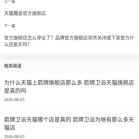
上一篇
天猫魔盒官方旗舰店
下一篇
官方旗舰店怎么停业了？品牌官方旗舰店突然关闭或下架是为什
么还能买吗？
相关阅读
为什么天猫上箭牌旗舰店那么多 箭牌卫浴天猫旗舰店
是真的吗
2026-08-05
箭牌卫浴天猫哪个店是真的 箭牌卫浴为啥有那么多天
猫店
2026-08-03