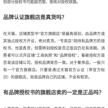
但部分授权书可能超范围，需核对授权链路。
品牌认证旗舰店是真货吗？
在天猫，店铺类型中“官方旗舰店”是最高级别，由品牌方或
其独占授权方开设，绝对真货。“专卖店”则持有品牌方的授
权书，也是真货，但需辨别授权是否正版且仍在有效期。消
费者可以点开店铺“工商执照”和“品牌授权”，看被授权方是
否是该店铺公司，授权品牌是否一致。对于奢侈品，一般只
有一个官方旗舰店。只要是通过天猫官方认证（带官方标
识）的旗舰店，就是品牌自己的店铺，不会有假货。
有品牌授权书的旗舰店卖的一定是正品吗？