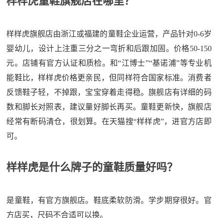
样样虎童鞋旗舰店在哪里？
样样虎旗舰店由浙江或福建的童鞋企业运营，产品针对0-6岁
婴幼儿，设计上注重三分之一弯折和后跟加固。价格50-150
元。店铺有官方认证和质检。和“江博士”“基诺浦”等专业机
能鞋比，样样虎价格更亲民，但同样符合国家标准。消费者
反馈鞋子轻，不掉跟，宝宝穿着走得稳。旗舰店有详细的码
数和脚长对照表，建议量好脚长再买。童鞋更新快，旗舰店
经常有断码清仓，很划算。在天猫搜“样样虎”，进官方店即
可。
样样虎是什么牌子的童鞋质量好吗？
是童鞋，有官方旗舰店。鞋底柔软防滑。学步期穿很好。官
方店买，尺码不合适可以换。