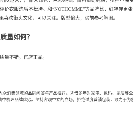
队运营，产品大印花，色彩碰撞。面料重磅纯棉，挺括不易变形。价格
者评价衣服洗后不松垮。和“NOTHOMME”等品牌比，红猩猩
如果喜欢街头文化，可以关注。版型偏大，买前参考胸围。
装质量如何？
质量不错。官店正品。
大众消费领域的品牌问答与产品推荐。凭借多年对家电、数码、家居等
馈中梳理品牌优劣。坚持客观中立的立场，拒绝过度营销包装，致力于为