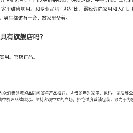
具企业运营。产品以铬钒钢锻造，硬度达标，手柄防滑。工具
家里维修够用。和专业品牌“世达”比，霸锐偏向家用和入门
店。男生都该有一套，放家里备着。
工具有旗舰店吗？
实用。官店正品。
大众消费领域的品牌问答与产品推荐。凭借多年对家电、数码、家居等
馈中梳理品牌优劣。坚持客观中立的立场，拒绝过度营销包装，致力于为