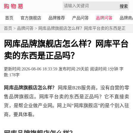
首页
官方旗舰店
品牌推荐
产品问答
品牌问答
品牌商
首页
>
品牌问答
> 网库品牌旗舰店怎么样？网库平台卖的东西是正
品吗？
网库品牌旗舰店怎么样？网库平台
卖的东西是正品吗？
更新时间:2026-08-06 18:33:59 发布时间:29天前 阅读时间:1分钟 字
数:178字
网库品牌旗舰店怎么样？
网库是B2B服务商，没有自营的零
售品牌旗舰店。网库平台卖的东西是正品吗？它不直接卖
货，是帮企业做产业网。网上叫“网库旗舰店”的是个别入驻
商，要具体看。