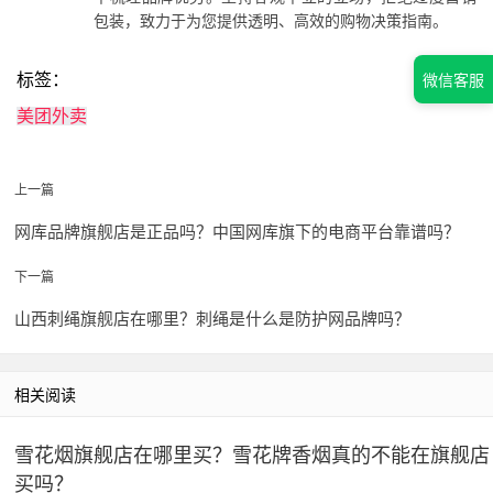
包装，致力于为您提供透明、高效的购物决策指南。
标签：
微信客服
美团外卖
上一篇
网库品牌旗舰店是正品吗？中国网库旗下的电商平台靠谱吗？
下一篇
山西刺绳旗舰店在哪里？刺绳是什么是防护网品牌吗？
相关阅读
雪花烟旗舰店在哪里买？雪花牌香烟真的不能在旗舰店
买吗？