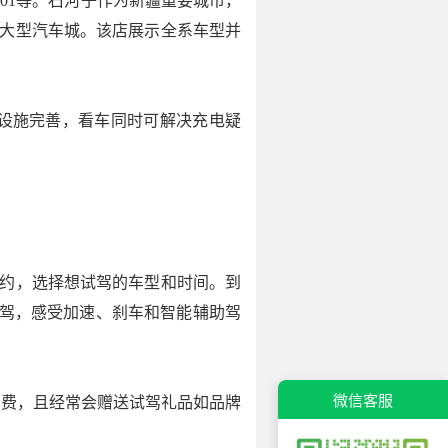
C01等。石河子作为新疆重要城市，
或大型汽车城。该店展示全系车型并
设施完善，看车同时可解决充电疑
预约，选择想试驾的车型和时间。到
试驾，感受加速、刹车和智能辅助驾
微信客服
免费，且经常会赠送试驾礼品如品牌