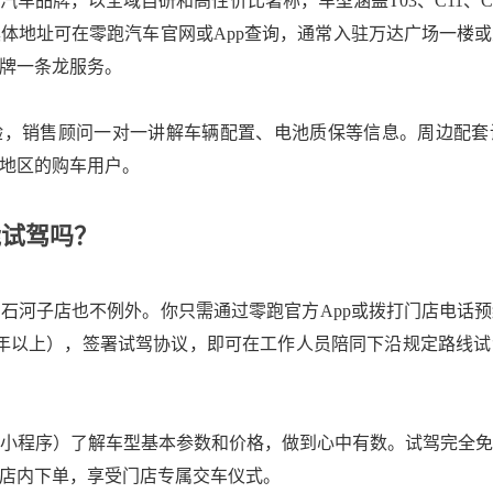
车品牌，以全域自研和高性价比著称，车型涵盖T03、C11、
体地址可在零跑汽车官网或App查询，通常入驻万达广场一楼
牌一条龙服务。
验，销售顾问一对一讲解车辆配置、电池质保等信息。周边配套
地区的购车用户。
能试驾吗？
石河子店也不例外。你只需通过零跑官方App或拨打门店电话
年以上），签署试驾协议，即可在工作人员陪同下沿规定路线
小程序）了解车型基本参数和价格，做到心中有数。试驾完全
店内下单，享受门店专属交车仪式。