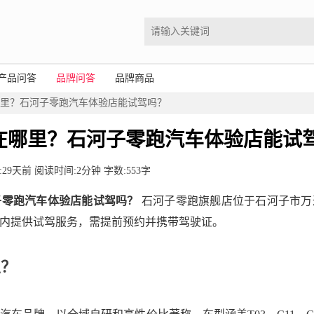
产品问答
品牌问答
品牌商品
哪里？石河子零跑汽车体验店能试驾吗？
在哪里？石河子零跑汽车体验店能试
布时间:29天前 阅读时间:2分钟 字数:553字
子零跑汽车体验店能试驾吗？
石河子零跑旗舰店位于石河子市万
内提供试驾服务，需提前预约并携带驾驶证。
里？