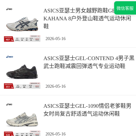
微信客服
ASICS亚瑟士男女越野跑鞋GEL-
KAHANA 8户外登山鞋透气运动休闲
鞋
2026-05-16
ASICS亚瑟士GEL-CONTEND 4男子黑
武士跑鞋减震回弹透气专业运动鞋
2026-05-16
ASICS亚瑟士GEL-1090情侣老爹鞋男
女时尚复古舒适透气运动休闲鞋
2026-05-16