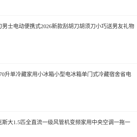
刀男士电动便携式2026新款刮胡刀胡须刀小巧送男友礼物
斯70升单冷藏家用小冰箱小型电冰箱单门式冷藏宿舍省电
克斯大1.5匹全直流一级风管机变频家用中央空调一拖一