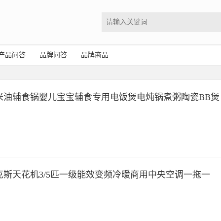
产品问答
品牌问答
品牌商品
米油辅食锅婴儿宝宝辅食专用电饭煲电炖锅煮粥陶瓷BB煲
克斯天花机3/5匹一级能效变频冷暖商用中央空调一拖一