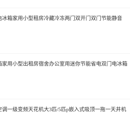
电冰箱家用小型租房冷藏冷冻两门双开门双门节能静音
箱家用小型出租房宿舍办公室用迷你节能省电双门电冰箱
调一级变频天花机大3匹/5匹p嵌入式吸顶一拖一天井机