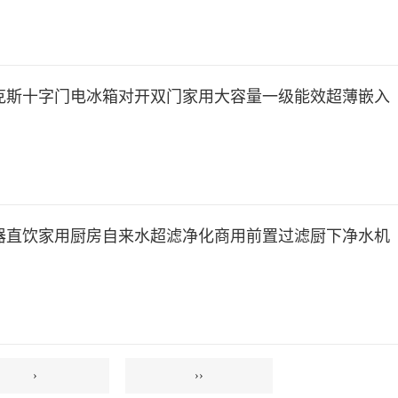
克斯十字门电冰箱对开双门家用大容量一级能效超薄嵌入
器直饮家用厨房自来水超滤净化商用前置过滤厨下净水机
›
››