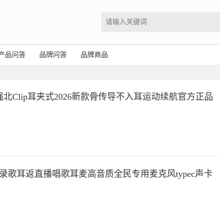
产品问答
品牌问答
品牌商品
北Clip耳夹式2026新款骨传导不入耳运动续航官方正品
录歌耳返直播唱歌耳麦高音质全民专用麦克风typec声卡