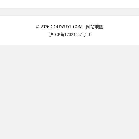
© 2026 GOUWUYI.COM |
网站地图
沪ICP备17024457号-3