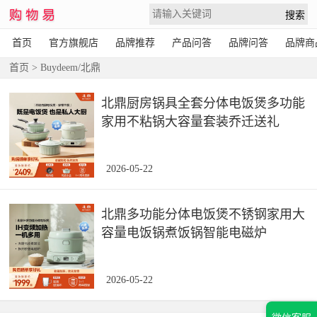
首页
官方旗舰店
品牌推荐
产品问答
品牌问答
品牌商
首页
> Buydeem/北鼎
北鼎厨房锅具全套分体电饭煲多功能
家用不粘锅大容量套装乔迁送礼
2026-05-22
北鼎多功能分体电饭煲不锈钢家用大
容量电饭锅煮饭锅智能电磁炉
2026-05-22