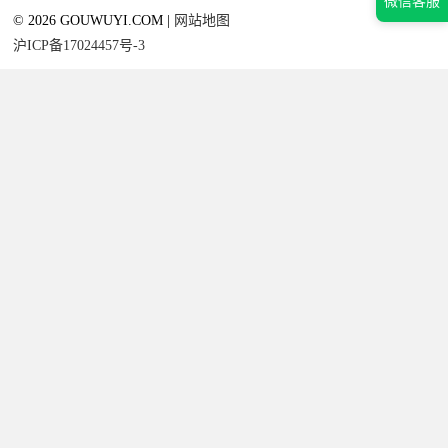
微信客服
© 2026 GOUWUYI.COM |
网站地图
沪ICP备17024457号-3