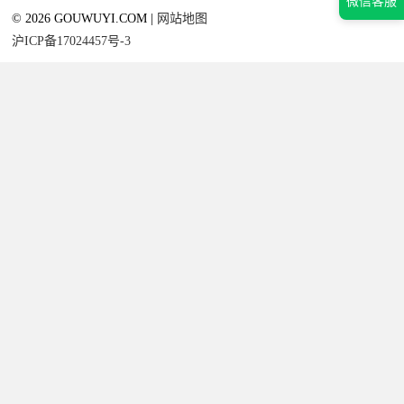
微信客服
© 2026 GOUWUYI.COM |
网站地图
沪ICP备17024457号-3