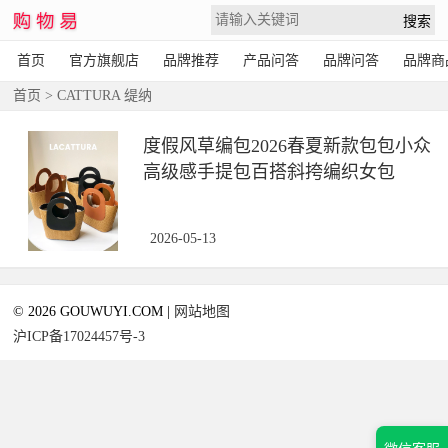
首页
官方旗舰店
品牌推荐
产品问答
品牌问答
品牌商
首页
> CATTURA 缇纳
度假风草编包2026春夏新款包包小众
高级感手提包百搭斜挎编织女包
2026-05-13
© 2026 GOUWUYI.COM |
网站地图
沪ICP备17024457号-3