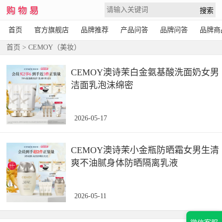
首页
官方旗舰店
品牌推荐
产品问答
品牌问答
品牌商
首页
> CEMOY（美妆）
CEMOY澳诗茉白金氨基酸洗面奶女男
洁面乳泡沫绵密
2026-05-17
CEMOY澳诗茉小金瓶防晒霜女男生清
爽不油腻身体防晒隔离乳液
2026-05-11