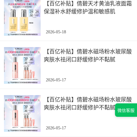
【百亿补贴】倩碧天才黄油乳液面霜
保湿补水舒缓修护温和敏感肌
2026-05-18
【百亿补贴】倩碧水磁场粉水玻尿酸
爽肤水祛闭口舒缓修护不黏腻
2026-05-17
【百亿补贴】倩碧水磁场粉水玻尿酸
爽肤水祛闭口舒缓修护不黏腻
微信客服
2026-05-17