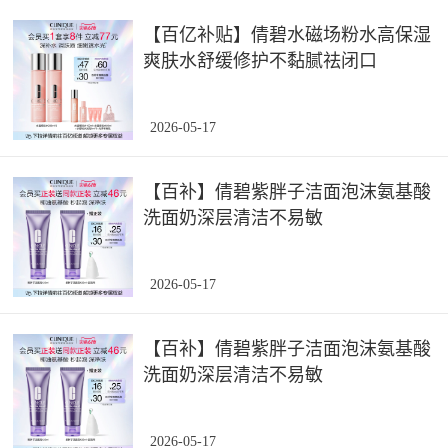
【百亿补贴】倩碧水磁场粉水高保湿
爽肤水舒缓修护不黏腻祛闭口
2026-05-17
【百补】倩碧紫胖子洁面泡沫氨基酸
洗面奶深层清洁不易敏
2026-05-17
【百补】倩碧紫胖子洁面泡沫氨基酸
洗面奶深层清洁不易敏
2026-05-17