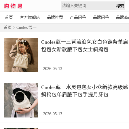
首页
官方旗舰店
品牌推荐
产品问答
品牌问答
品牌商
首页
> Cnoles/蔻一
Cnoles蔻一三背流浪包女白色链条单肩
包包女新款腋下包女士斜挎包
2026-05-13
Cnoles蔻一水灵包包女小众新款高级感
斜挎包单肩腋下包手提月牙包
2026-05-13