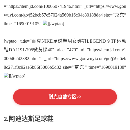
=”https://item.jd.com/100050741946.html” _url=”https://www.gou
wuyi.com/go/j52bcb57e57024a569b16c04e80188da4 site=”京东”
time=”1690019105″
][/wptao]
[wptao _title=”耐克NIKE足球鞋男女碎钉LEGEND 9 TF运动
鞋DA1191-705微黄绿40″ price=”479″ url=”https://item.jd.com/1
00046242382.html” _url=”https://www.gouwuyi.com/go/j59a6eb
8c271f3c92ae5b86f5006b5d32 site=”京东” time=”1690019138″
][/wptao]
耐克自营专区>>
2.阿迪达斯足球鞋