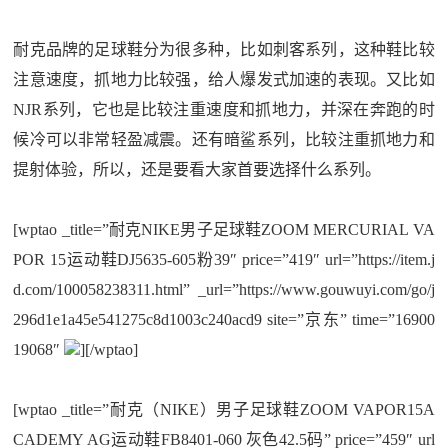
耐克品牌的足球鞋分为很多种，比如刺客系列，这种鞋比较
注意速度，抓地力比较强，给人爆发式加速的表现。又比如
NJR系列，它也是比较注重速度和抓地力，并深在奔跑的时
候冷可以非常轻盈减震。还有暗鲨系列，比较注重抓地力和
提射体验，所以，还是要看大家首要选择什么系列。
[wptao _title=”耐克NIKE男子足球鞋ZOOM MERCURIAL VA
POR 15运动鞋DJ5635-605粉39″ price=”419″ url=”https://item.j
d.com/100058238311.html” _url=”https://www.gouwuyi.com/go/j
296d1e1a45e541275c8d1003c240acd9 site=”京东” time=”16900
19068″
][/wptao]
[wptao _title=”耐克（NIKE）男子足球鞋ZOOM VAPOR15A
CADEMY AG运动鞋FB8401-060 灰色42.5码” price=”459″ url