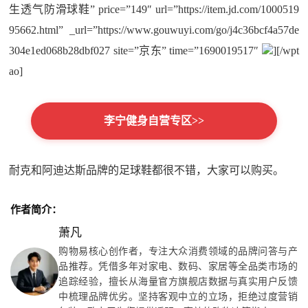
生透气防滑球鞋” price=”149″ url=”https://item.jd.com/1000519
95662.html” _url=”https://www.gouwuyi.com/go/j4c36bcf4a57de
304e1ed068b28dbf027 site=”京东” time=”1690019517″
][/wpt
ao]
李宁健身自营专区>>
耐克和阿迪达斯品牌的足球鞋都很不错，大家可以购买。
作者简介：
萧凡
购物易核心创作者，专注大众消费领域的品牌问答与产
品推荐。凭借多年对家电、数码、家居等全品类市场的
追踪经验，擅长从海量官方旗舰店数据与真实用户反馈
中梳理品牌优劣。坚持客观中立的立场，拒绝过度营销