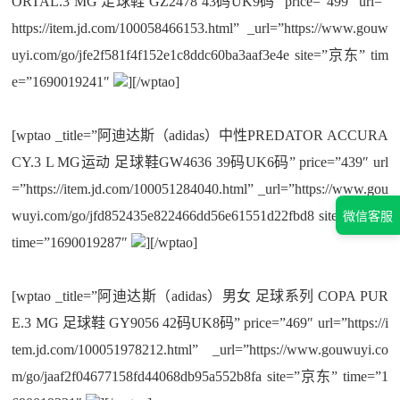
ORTAL.3 MG 足球鞋 GZ2478 43码UK9码” price=”499″ url=”
https://item.jd.com/100058466153.html” _url=”https://www.gouw
uyi.com/go/jfe2f581f4f152e1c8ddc60ba3aaf3e4e site=”京东” tim
e=”1690019241″
][/wptao]
[wptao _title=”阿迪达斯（adidas）中性PREDATOR ACCURA
CY.3 L MG运动 足球鞋GW4636 39码UK6码” price=”439″ url
=”https://item.jd.com/100051284040.html” _url=”https://www.gou
wuyi.com/go/jfd852435e822466dd56e61551d22fbd8 site=”京东”
微信客服
time=”1690019287″
][/wptao]
[wptao _title=”阿迪达斯（adidas）男女 足球系列 COPA PUR
E.3 MG 足球鞋 GY9056 42码UK8码” price=”469″ url=”https://i
tem.jd.com/100051978212.html” _url=”https://www.gouwuyi.co
m/go/jaaf2f04677158fd44068db95a552b8fa site=”京东” time=”1