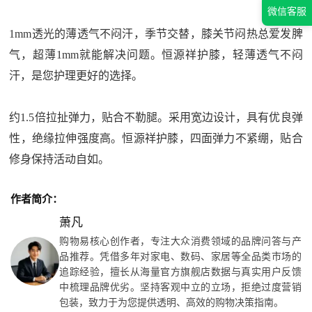
微信客服
1mm透光的薄透气不闷汗，季节交替，膝关节闷热总爱发脾
气，超薄1mm就能解决问题。恒源祥护膝，轻薄透气不闷
汗，是您护理更好的选择。
约1.5倍拉扯弹力，贴合不勒腿。采用宽边设计，具有优良弹
性，绝缘拉伸强度高。恒源祥护膝，四面弹力不紧绷，贴合
修身保持活动自如。
作者简介：
萧凡
购物易核心创作者，专注大众消费领域的品牌问答与产
品推荐。凭借多年对家电、数码、家居等全品类市场的
追踪经验，擅长从海量官方旗舰店数据与真实用户反馈
中梳理品牌优劣。坚持客观中立的立场，拒绝过度营销
包装，致力于为您提供透明、高效的购物决策指南。