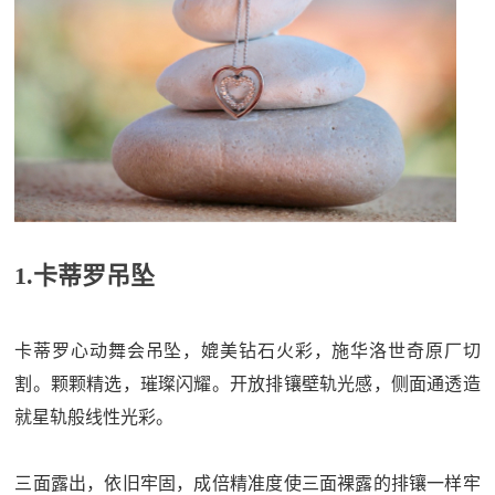
1.卡蒂罗吊坠
卡蒂罗心动舞会吊坠，媲美钻石火彩，施华洛世奇原厂切
割。颗颗精选，璀璨闪耀。开放排镶壁轨光感，侧面通透造
就星轨般线性光彩。
三面露出，依旧牢固，成倍精准度使三面裸露的排镶一样牢