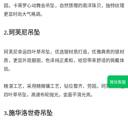
固。卡蒂罗心动舞会吊坠，自然馈赠的南洋珠贝，独特纹理
更显时尚大气格调。
2.珂芙尼吊坠
珂芙尼幸运四叶草吊坠，优选银材质打造，优雅典贵的银材
质，更显外观靓丽，色泽纯正柔和，给您带来舒适的佩戴体
验。
微信客服
精湛工艺，采用精微镶工艺，钻位整齐、劳固。珂芙尼幸运
四叶草吊坠，高速布轮抛光，金面平滑光亮。
3.施华洛世奇吊坠