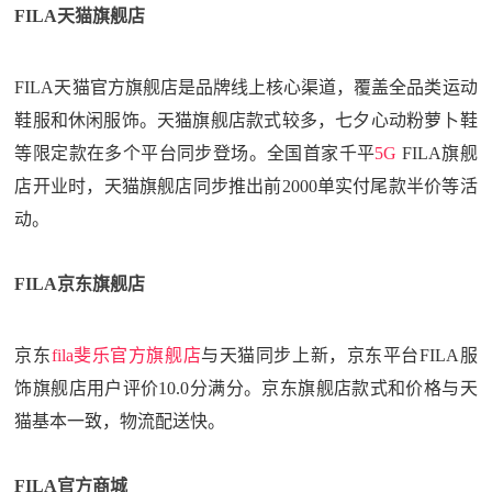
FILA天猫旗舰店
FILA天猫官方旗舰店是品牌线上核心渠道，覆盖全品类运动
鞋服和休闲服饰。天猫旗舰店款式较多，七夕心动粉萝卜鞋
等限定款在多个平台同步登场。全国首家千平
5G
FILA旗舰
店开业时，天猫旗舰店同步推出前2000单实付尾款半价等活
动。
FILA京东旗舰店
京东
fila斐乐官方旗舰店
与天猫同步上新，京东平台FILA服
饰旗舰店用户评价10.0分满分。京东旗舰店款式和价格与天
猫基本一致，物流配送快。
FILA官方商城