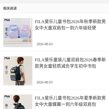
相关阅读
FILA斐乐儿童书包2026年秋季新款男
女中大童双肩包一到六年级轻便
2026-08-03
FILA斐乐童装儿童双肩包2026春季新
款男女童轻质减负学生初中书包
2026-08-03
FILA斐乐儿童书包2026年夏季新款男
女中大童蝶翼一到六年级双肩包