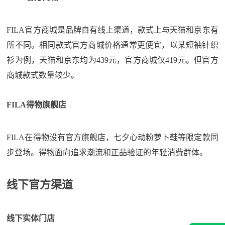
FILA官方商城是品牌自有线上渠道，款式上与天猫和京东有
所不同。相同款式官方商城价格通常更便宜，以某短袖针织
衫为例，天猫和京东均为439元，官方商城仅419元。但官方
商城款式数量较少。
FILA得物旗舰店
FILA在得物设有官方旗舰店，七夕心动粉萝卜鞋等限定款同
步登场。得物面向追求潮流和正品验证的年轻消费群体。
线下官方渠道
线下实体门店