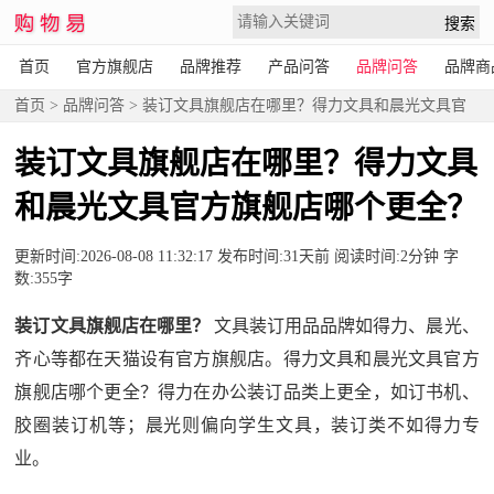
首页
官方旗舰店
品牌推荐
产品问答
品牌问答
品牌商
首页
>
品牌问答
> 装订文具旗舰店在哪里？得力文具和晨光文具官
方旗舰店哪个更全？
装订文具旗舰店在哪里？得力文具
和晨光文具官方旗舰店哪个更全？
更新时间:2026-08-08 11:32:17 发布时间:31天前 阅读时间:2分钟 字
数:355字
装订文具旗舰店在哪里？
文具装订用品品牌如得力、晨光、
齐心等都在天猫设有官方旗舰店。得力文具和晨光文具官方
旗舰店哪个更全？得力在办公装订品类上更全，如订书机、
胶圈装订机等；晨光则偏向学生文具，装订类不如得力专
业。