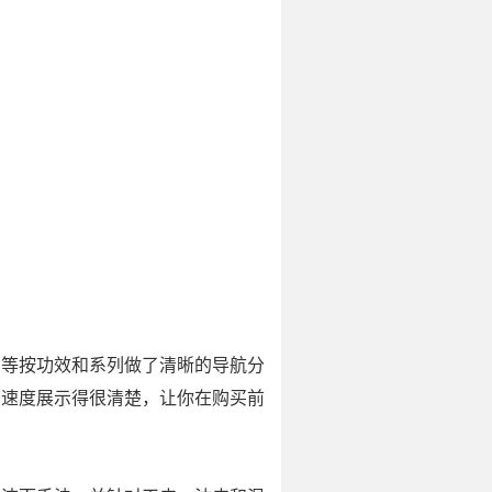
膜等按功效和系列做了清晰的导航分
收速度展示得很清楚，让你在购买前