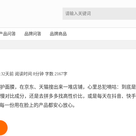
产品问答
品牌问答
品牌商品
时间:32天前 阅读时间:8分钟 字数:2167字
护面膜，在京东、天猫搜出来一堆店铺，心里总犯嘀咕：到底
慢对比成分，还是去拼多多找高性价比，或是每天在抖音、快
每一份用在脸上的产品都安心放心。