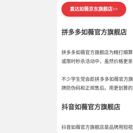
直达如薇京东旗舰店>>
拼多多如薇官方旗舰店
拼多多如薇官方旗舰店为精打细算
或限时秒杀活动中，虽然价格更亲
不少学生党会趁拼多多如薇官方旗
牌防伪码和正规售后。用更划算的
抖音如薇官方旗舰店
抖音如薇官方旗舰店是品牌用短视