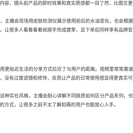
内容，镜头前产品的即时效果和真实质感都一目了然，比图文更
，主播会现场用皮肤检测仪展示使用前后的水油变化，也会根
，让很多人看着看着就顺手完成拔草，且下单后同样享有品牌官
用更贴近生活的分享方式拉近了与用户的距离。视频里常常邀
，没有过度滤镜和修饰，反而让产品的日常使用感显得更真实可
这种实在风格，主播会耐心讲解不同肤质如何区分产品系列，
的方式，让很多之前不太了解如薇的用户也能放心入手。