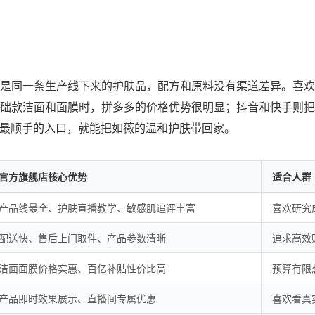
是同一条生产线下来的护肤品，配方和原料没有渠道差异。喜
础款洁面和面膜时，拼多多的价格优势很明显；抖音和快手则
最顺手的入口，就能把如薇的温和护肤带回家。
官方旗舰店核心优势
适合人群
产品线最全、护肤直播教学、敏感肌追评丰富
喜欢研究
配送快、售后上门取件、产品参数清晰
追求高效
洁面面膜价格实惠、百亿补贴性价比高
预算有限
产品即时效果展示、直播间专属优惠
喜欢看真