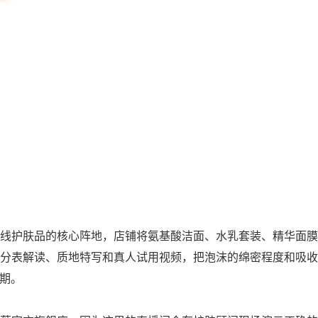
线护肤品的核心阵地，店铺将氨基酸洁面、水乳套装、精华面
分表解读、质地特写和真人试用视频，把泡沫的绵密程度和吸
期。