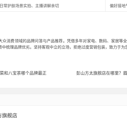
日常护肤场景实拍、主播讲解亲切
偏好接地
大众消费领域的品牌问答与产品推荐。凭借多年对家电、数码、家居等
馈中梳理品牌优劣。坚持客观中立的立场，拒绝过度营销包装，致力于为
菜和八宝茶哪个品牌最正
彭山方太旗舰店在哪里？
方旗舰店